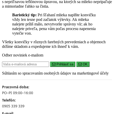
s nepriľnavou teflónovou úpravou, na ktorých sa mlieko nepripaľuje
a mimoriadne ľahko sa čistia.
Baristický tip:
Pri šľahaní mlieka naplňte konvičku
vždy len tesne pod začiatok výlevky. Ak mlieka
nalejete príliš málo, nevytvoríte správny vír; ak ho
nalejete priveľa, pena vám počas procesu napenenia
vytečie von.
Všetky konvičky v rôznych farebných prevedeniach a objemoch
držíme skladom a expedujeme ich ihneď k vám.
Odber noviniek e-mailom
Prihlásiť sa
OK
Súhlasím so spracovaním osobných údajov na marketingové účely
Pracovná doba:
PO–PI 09:00–16:00
Telefón:
0905 339 339
E-mail: