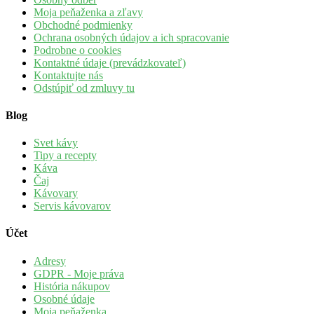
Moja peňaženka a zľavy
Obchodné podmienky
Ochrana osobných údajov a ich spracovanie
Podrobne o cookies
Kontaktné údaje (prevádzkovateľ)
Kontaktujte nás
Odstúpiť od zmluvy tu
Blog
Svet kávy
Tipy a recepty
Káva
Čaj
Kávovary
Servis kávovarov
Účet
Adresy
GDPR - Moje práva
História nákupov
Osobné údaje
Moja peňaženka