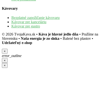
Kávovary
Bezplatné zapožičanie kávovaru
Kávovar pre kanceláriu
Kávovar pre gastro
©
2026
TvojaKava.sk
•
Káva je hlavné jedlo dňa
•
Pražíme na
Slovensku
•
Naša energia je zo slnka
•
Balené bez plastov
•
Udržateľný e-shop
×
error_outline
×
×