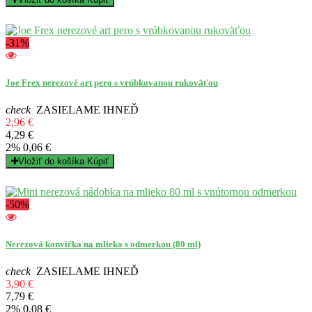
-31%
Joe Frex nerezové art pero s vrúbkovanou rukoväťou
check
ZASIELAME IHNEĎ
2,96 €
4,29 €
2%
0,06 €
Vložiť do košíka
Kúpiť
-50%
Nerezová konvička na mlieko s odmerkou (80 ml)
check
ZASIELAME IHNEĎ
3,90 €
7,79 €
2%
0,08 €