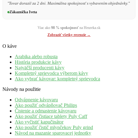
"Tovar dorazil za 2 dni. Maximálna spokojnosť s vybavením objednávky."
Zákazníčka Iveta
Viac ako
98 % spokojnosť
na Heureka.sk
Zobraziť všetky recenzie →
O káve
Arabika alebo robusta
História produkcie kávy
Najväčší producenti kávy
Kompletný sprievodca výberom kávy
Ako vybrať kávovar: kompletný sprievodca
Návody na použitie
Odvápnenie kávovaru
Ako použiť odvápňovač Philips
Čistenie a odmastenie kávovaru
Ako použiť čistiace tablety Puly Caff
Ako vyčistiť kapučinátor
Ako použiť čistič mlynčekov Puly grind
Návod na mazanie sparovacej jednotky