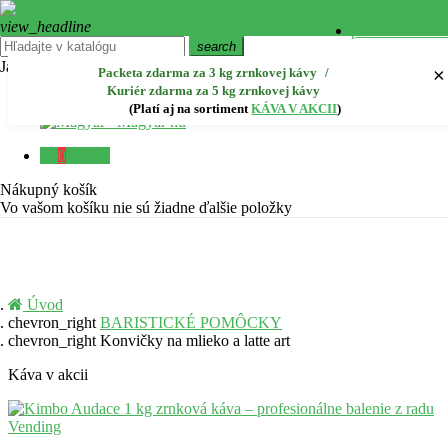
view_headline
person
Prihlást
Prihlásiť sa cez Facebook
search
Jazyk:
Slovenčina
create
Zaregistr
×
Packeta zdarma za 3 kg zrnkovej kávy
/
Kuriér zdarma za 5 kg zrnkovej kávy
Čeština
cs
(Platí aj na sortiment
KÁVA V AKCII
)
Magyar
hu
close
Menu
0
0,00 €
Nákupný košík
Vo vašom košíku nie sú žiadne ďalšie položky
Úvod
chevron_right
BARISTICKÉ POMÔCKY
chevron_right
Konvičky na mlieko a latte art
Káva v akcii