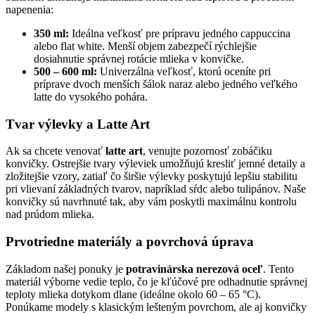
napenenia:
350 ml:
Ideálna veľkosť pre prípravu jedného cappuccina
alebo flat white. Menší objem zabezpečí rýchlejšie
dosiahnutie správnej rotácie mlieka v konvičke.
500 – 600 ml:
Univerzálna veľkosť, ktorú oceníte pri
príprave dvoch menších šálok naraz alebo jedného veľkého
latte do vysokého pohára.
Tvar výlevky a Latte Art
Ak sa chcete venovať
latte art
, venujte pozornosť zobáčiku
konvičky. Ostrejšie tvary výleviek umožňujú kresliť jemné detaily a
zložitejšie vzory, zatiaľ čo širšie výlevky poskytujú lepšiu stabilitu
pri vlievaní základných tvarov, napríklad sŕdc alebo tulipánov. Naše
konvičky sú navrhnuté tak, aby vám poskytli maximálnu kontrolu
nad prúdom mlieka.
Prvotriedne materiály a povrchová úprava
Základom našej ponuky je
potravinárska nerezová oceľ
. Tento
materiál výborne vedie teplo, čo je kľúčové pre odhadnutie správnej
teploty mlieka dotykom dlane (ideálne okolo 60 – 65 °C).
Ponúkame modely s klasickým lešteným povrchom, ale aj konvičky