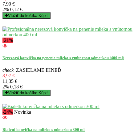
7,90 €
2%
0,12 €
Vložiť do košíka
Kúpiť
-21%
Nerezová konvička na penenie mlieka s vnútornou odmerkou (400 ml)
check
ZASIELAME IHNEĎ
8,97 €
11,35 €
2%
0,18 €
Vložiť do košíka
Kúpiť
-24%
Novinka
Bialetti konvička na mlieko s odmerkou 300 ml