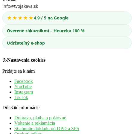
info@tvojakava.sk
★★★★★
4.9 / 5 na Google
Overené zákazníkmi – Heureka 100 %
Udržateľný e-shop
Nastavenia cookies
Pridajte sa k nám
Facebook
YouTube
Instagram
TikTok
Dôležité informácie
Doprava, platba a poštovné
Vrátenie a reklamácia
Stiahnutie dokladu od DPD a SPS
Osobný odber