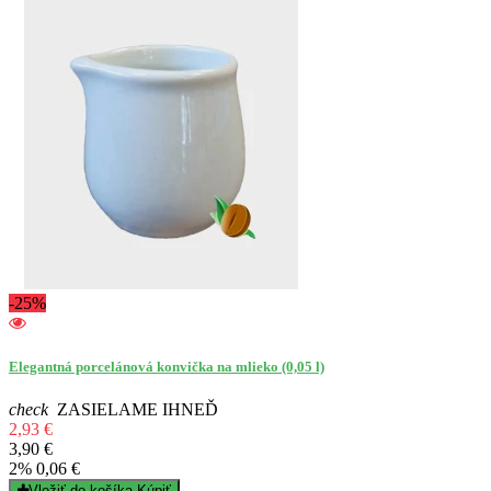
-25%
Elegantná porcelánová konvička na mlieko (0,05 l)
check
ZASIELAME IHNEĎ
2,93 €
3,90 €
2%
0,06 €
Vložiť do košíka
Kúpiť