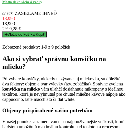
Motta dekorácia 4 vzory
check
ZASIELAME IHNEĎ
13,99 €
18,90 €
2%
0,28 €
Vložiť do košíka
Kúpiť
Zobrazené produkty: 1-9 z 9 položiek
Ako si vybrať správnu konvičku na
mlieko?
Pri výbere konvičky, niekedy nazývanej aj mliekovka, sú dôležité
dva faktory: objem a tvar výlevky (tzv. zobáčika). Správne zvolená
konvička na mlieko
vám uľahčí dosiahnutie mikropeny s ideálnou
textúrou, ktorá je nevyhnutná pre chutné mliečne kávové nápoje ako
cappuccino, latte macchiato či flat white.
Objemy prispôsobené vašim potrebám
V našej ponuke sa zameriavame na najpoužívanejšie veľkosti, ktoré
baristom umožňujú maximálnu kontrolu nad teplotou a procesom