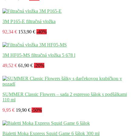
3M P165-E filtračná vložka
92,34 €
153,90 €
-40%
3M HF05-MS filtračná vložka 5 678 l
49,52 €
61,90 €
-20%
SUMMER Classic Flowers – sada 2 espresso šálok s podšálkami
110 ml
9,95 €
19,90 €
-50%
Bialetti Moka Express Squid Game 6 šálok 300 ml