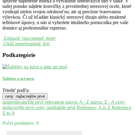
správne napenenie mlieka a vytváranie umeleckých diel v šálke. V
našej ponuke nájdete konvičky z prvotriednej nerezovej ocele, ktoré
vynikajú nielen svojou odolnosťou, ale aj precízne tvarovanou
výlevkou. Či už hľadáte klasický nerezový dizajn alebo moderné
teflónové úpravy, u nás si vyberiete ideálneho pomocníka pre vaše
domáce aj profesionálne espresso.
Zobraziť viac
expand_more
Ukáž menej
expand_less
Podkategórie
Šablóny a art perá
Triediť podľa:
ceny: najlacnejšie prvé
najpredávanejšie prvé
relevancie
názvu: A - Z
názvu: Z - A
ceny:
najlacnejšie prvé
ceny: najdrahšie prvé
Reference, A to Z
Reference,
Z to A
Počet produktov: 9