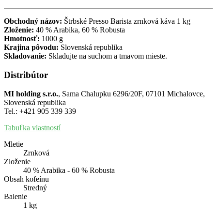
Obchodný názov:
Štrbské Presso Barista zrnková káva 1 kg
Zloženie:
40 % Arabika, 60 % Robusta
Hmotnosť:
1000 g
Krajina pôvodu:
Slovenská republika
Skladovanie:
Skladujte na suchom a tmavom mieste.
Distribútor
MI holding s.r.o.
, Sama Chalupku 6296/20F, 07101 Michalovce,
Slovenská republika
Tel.: +421 905 339 339
Tabuľka vlastností
Mletie
Zrnková
Zloženie
40 % Arabika - 60 % Robusta
Obsah kofeínu
Stredný
Balenie
1 kg