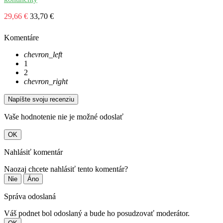
29,66 €
33,70 €
Komentáre
chevron_left
1
2
chevron_right
Napíšte svoju recenziu
Vaše hodnotenie nie je možné odoslať
OK
Nahlásiť komentár
Naozaj chcete nahlásiť tento komentár?
Nie
Áno
Správa odoslaná
Váš podnet bol odoslaný a bude ho posudzovať moderátor.