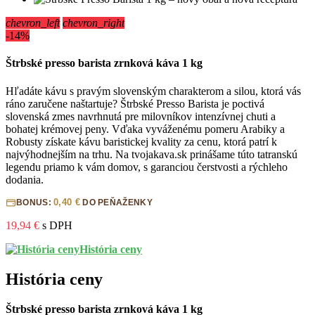
chevron_left
chevron_right
-14%
Štrbské presso barista zrnková káva 1 kg
Hľadáte kávu s pravým slovenským charakterom a silou, ktorá vás
ráno zaručene naštartuje? Štrbské Presso Barista je poctivá
slovenská zmes navrhnutá pre milovníkov intenzívnej chuti a
bohatej krémovej peny. Vďaka vyváženému pomeru Arabiky a
Robusty získate kávu baristickej kvality za cenu, ktorá patrí k
najvýhodnejším na trhu. Na tvojakava.sk prinášame túto tatranskú
legendu priamo k vám domov, s garanciou čerstvosti a rýchleho
dodania.
0,40 €
BONUS:
DO PEŇAŽENKY
19,94 €
s DPH
História ceny
História ceny
Štrbské presso barista zrnková káva 1 kg