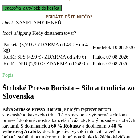
shopping_cart
Vložiť do košíka
PRIDÁTE EŠTE NIEČO?
check
ZASIELAME IHNEĎ
local_shipping
Kedy dostanem tovar?
Packeta (3,59 € / ZDARMA od 49 € • do 4
Pondelok
10.08.2026
kg)
Kuriér SPS (4,99 € / ZDARMA od 249 €)
Piatok
07.08.2026
Kuriér DPD (5,99 € / ZDARMA od 249 €)
Piatok
07.08.2026
Popis
Štrbské Presso Barista – Sila a tradícia zo
Slovenska
Káva
Štrbské Presso Barista
je hrdým reprezentantom
slovenského kávového trhu. Táto zmes bola vytvorená s cieľom
priniesť do domácností a kancelárií zážitok, ktorý poznáte z dobrých
kaviarní. S dominanciou
60 % Robusty
a doplnením o
40 %
výberovej Arabiky
dosahuje káva vysokú intenzitu a veľmi
bohatú, stabilnú penu (cremu), ktorá poteší oko každého kávičkára.