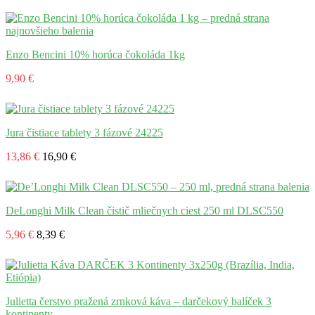
Enzo Bencini 10% horúca čokoláda 1kg
9,90 €
Jura čistiace tablety 3 fázové 24225
13,86 €
16,90 €
DeLonghi Milk Clean čistič mliečnych ciest 250 ml DLSC550
5,96 €
8,39 €
Julietta čerstvo pražená zrnková káva – darčekový balíček 3
kontinenty