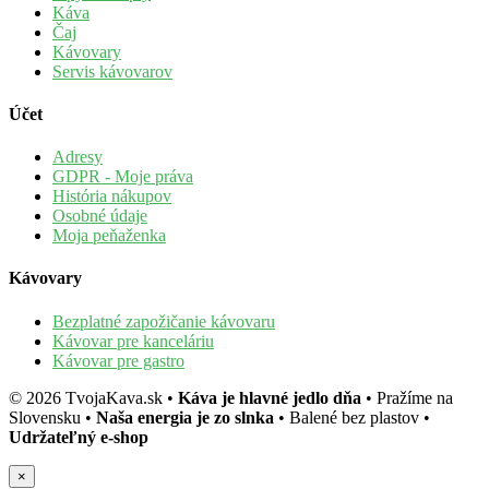
Káva
Čaj
Kávovary
Servis kávovarov
Účet
Adresy
GDPR - Moje práva
História nákupov
Osobné údaje
Moja peňaženka
Kávovary
Bezplatné zapožičanie kávovaru
Kávovar pre kanceláriu
Kávovar pre gastro
©
2026
TvojaKava.sk
•
Káva je hlavné jedlo dňa
•
Pražíme na
Slovensku
•
Naša energia je zo slnka
•
Balené bez plastov
•
Udržateľný e-shop
×