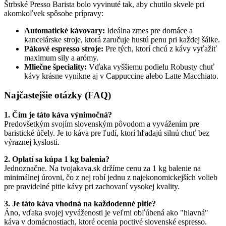
Štrbské Presso Barista bolo vyvinuté tak, aby chutilo skvele pri
akomkoľvek spôsobe prípravy:
Automatické kávovary:
Ideálna zmes pre domáce a
kancelárske stroje, ktorá zaručuje hustú penu pri každej šálke.
Pákové espresso stroje:
Pre tých, ktorí chcú z kávy vyťažiť
maximum sily a arómy.
Mliečne špeciality:
Vďaka vyššiemu podielu Robusty chuť
kávy krásne vynikne aj v Cappuccine alebo Latte Macchiato.
Najčastejšie otázky (FAQ)
1. Čím je táto káva výnimočná?
Predovšetkým svojím slovenským pôvodom a vyvážením pre
baristické účely. Je to káva pre ľudí, ktorí hľadajú silnú chuť bez
výraznej kyslosti.
2. Oplatí sa kúpa 1 kg balenia?
Jednoznačne. Na tvojakava.sk držíme cenu za 1 kg balenie na
minimálnej úrovni, čo z nej robí jednu z najekonomickejších volieb
pre pravidelné pitie kávy pri zachovaní vysokej kvality.
3. Je táto káva vhodná na každodenné pitie?
Áno, vďaka svojej vyváženosti je veľmi obľúbená ako "hlavná"
káva v domácnostiach, ktoré ocenia poctivé slovenské espresso.