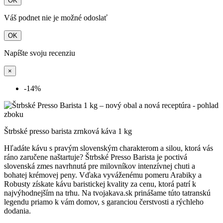
OK
Váš podnet nie je možné odoslať
OK
Napíšte svoju recenziu
×
-14%
Štrbské presso barista zrnková káva 1 kg
Hľadáte kávu s pravým slovenským charakterom a silou, ktorá vás
ráno zaručene naštartuje? Štrbské Presso Barista je poctivá
slovenská zmes navrhnutá pre milovníkov intenzívnej chuti a
bohatej krémovej peny. Vďaka vyváženému pomeru Arabiky a
Robusty získate kávu baristickej kvality za cenu, ktorá patrí k
najvýhodnejším na trhu. Na tvojakava.sk prinášame túto tatranskú
legendu priamo k vám domov, s garanciou čerstvosti a rýchleho
dodania.