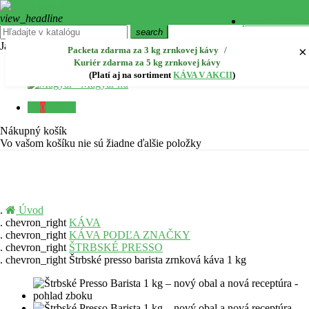
view_headline
person
Prihlást
Prihlásiť sa cez Facebook
search
Jazyk:
Slovenčina
create
Zaregistr
×
Packeta zdarma za 3 kg zrnkovej kávy
/
Kuriér zdarma za 5 kg zrnkovej kávy
Čeština
cs
(Platí aj na sortiment
KÁVA V AKCII
)
Magyar
hu
close
Menu
0
0,00 €
Nákupný košík
Vo vašom košíku nie sú žiadne ďalšie položky
Úvod
chevron_right
KÁVA
chevron_right
KÁVA PODĽA ZNAČKY
chevron_right
ŠTRBSKÉ PRESSO
chevron_right
Štrbské presso barista zrnková káva 1 kg