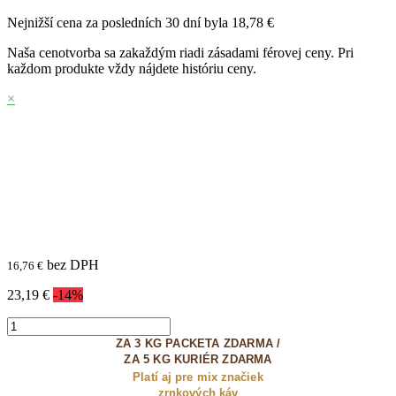
Nejnižší cena za posledních 30 dní byla
18,78 €
Naša cenotvorba sa zakaždým riadi zásadami férovej ceny. Pri
každom produkte vždy nájdete históriu ceny.
×
bez DPH
16,76 €
23,19 €
-14%
ZA 3 KG PACKETA ZDARMA /
ZA 5 KG KURIÉR ZDARMA
Platí aj pre mix značiek
zrnkových káv