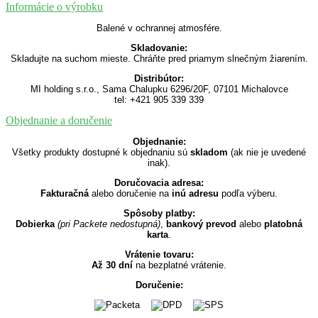
Informácie o výrobku
Balené v ochrannej atmosfére.
Skladovanie:
Skladujte na suchom mieste. Chráňte pred priamym slnečným žiarením.
Distribútor:
MI holding s.r.o., Sama Chalupku 6296/20F, 07101 Michalovce
tel: +421 905 339 339
Objednanie a doručenie
Objednanie:
Všetky produkty dostupné k objednaniu sú
skladom
(ak nie je uvedené
inak).
Doručovacia adresa:
Fakturačná
alebo doručenie na
inú adresu
podľa výberu.
Spôsoby platby:
Dobierka
(pri Packete nedostupná)
,
bankový prevod
alebo
platobná
karta
.
Vrátenie tovaru:
Až 30 dní
na bezplatné vrátenie.
Doručenie: