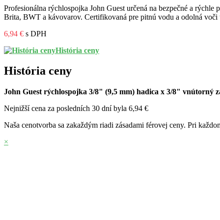
Profesionálna rýchlospojka John Guest určená na bezpečné a rýchle pr
Brita, BWT a kávovarov. Certifikovaná pre pitnú vodu a odolná voči 
6,94 €
s DPH
História ceny
História ceny
John Guest rýchlospojka 3/8" (9,5 mm) hadica x 3/8" vnútorný z
Nejnižší cena za posledních 30 dní byla
6,94 €
Naša cenotvorba sa zakaždým riadi zásadami férovej ceny. Pri každom
×