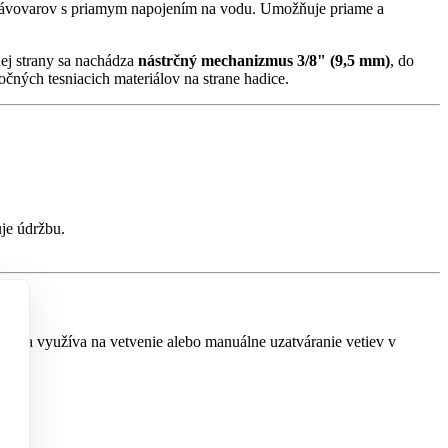
kávovarov s priamym napojením na vodu. Umožňuje priame a
hej strany sa nachádza
nástrčný mechanizmus 3/8" (9,5 mm)
, do
čných tesniacich materiálov na strane hadice.
je údržbu.
ie sa využíva na vetvenie alebo manuálne uzatváranie vetiev v