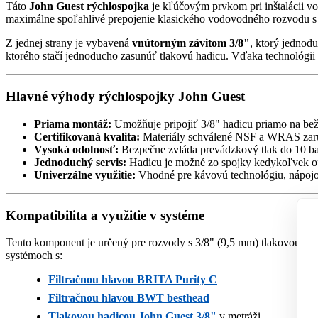
Táto
John Guest rýchlospojka
je kľúčovým prvkom pri inštalácii vo
maximálne spoľahlivé prepojenie klasického vodovodného rozvodu 
Z jednej strany je vybavená
vnútorným závitom 3/8"
, ktorý jednod
ktorého stačí jednoducho zasunúť tlakovú hadicu. Vďaka technológii S
Hlavné výhody rýchlospojky John Guest
Priama montáž:
Umožňuje pripojiť 3/8" hadicu priamo na bež
Certifikovaná kvalita:
Materiály schválené NSF a WRAS zaruč
Vysoká odolnosť:
Bezpečne zvláda prevádzkový tlak do 10 bar
Jednoduchý servis:
Hadicu je možné zo spojky kedykoľvek op
Univerzálne využitie:
Vhodné pre kávovú technológiu, nápojové
Kompatibilita a využitie v systéme
Tento komponent je určený pre rozvody s 3/8" (9,5 mm) tlakovou hadi
systémoch s:
Filtračnou hlavou BRITA Purity C
Filtračnou hlavou BWT besthead
Tlakovou hadicou John Guest 3/8"
v metráži