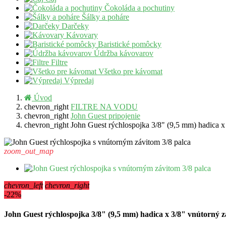
Čokoláda a pochutiny
Šálky a poháre
Darčeky
Kávovary
Baristické pomôcky
Údržba kávovarov
Filtre
Všetko pre kávomat
Výpredaj
Úvod
chevron_right
FILTRE NA VODU
chevron_right
John Guest pripojenie
chevron_right
John Guest rýchlospojka 3/8" (9,5 mm) hadica x 
zoom_out_map
chevron_left
chevron_right
-22%
John Guest rýchlospojka 3/8" (9,5 mm) hadica x 3/8" vnútorný z