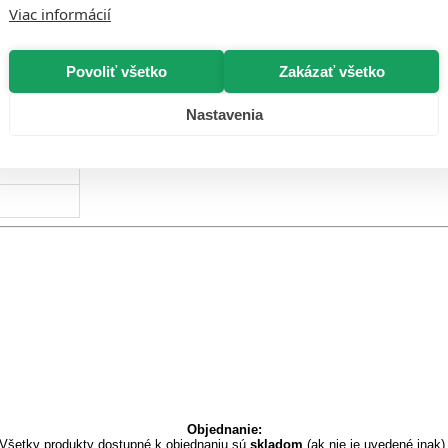
Viac informácií
Povoliť všetko
Zakázať všetko
Nastavenia
Objednanie:
Všetky produkty dostupné k objednaniu sú
skladom
(ak nie je uvedené inak)