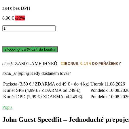
bez DPH
5,64 €
8,90 €
-22%
shopping_cart
Vložiť do košíka
check
ZASIELAME IHNEĎ
0,14 €
BONUS:
DO PEŇAŽENKY
local_shipping
Kedy dostanem tovar?
Packeta (3,59 € / ZDARMA od 49 € • do 4 kg)
Utorok
11.08.2026
Kuriér SPS (4,99 € / ZDARMA od 249 €)
Pondelok
10.08.202
Kuriér DPD (5,99 € / ZDARMA od 249 €)
Pondelok
10.08.202
Popis
John Guest Speedfit – Jednoduché prepoje