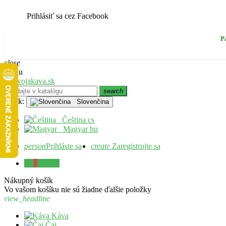
Prihlásiť sa cez Facebook
P
close
Menu
search
Jazyk:
Slovenčina
Čeština
cs
Magyar
hu
person
Prihláste sa
create
Zaregistrujte sa
0
0,00 €
Nákupný košík
Vo vašom košíku nie sú žiadne ďalšie položky
view_headline
Káva
Čaj