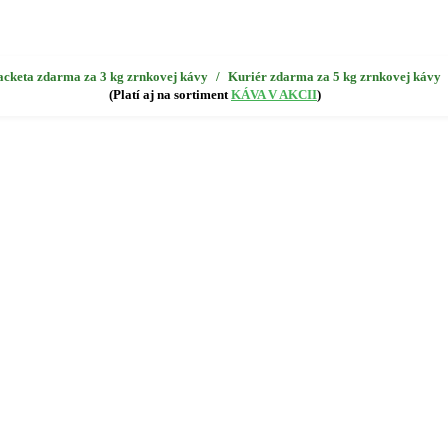
acketa zdarma za 3 kg zrnkovej kávy
/
Kuriér zdarma za 5 kg zrnkovej kávy
(Platí aj na sortiment
KÁVA V AKCII
)