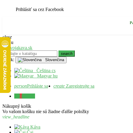
Prihlásiť sa cez Facebook
P
close
Menu
search
Jazyk:
Slovenčina
Čeština
cs
Magyar
hu
person
Prihláste sa
create
Zaregistrujte sa
0
0,00 €
Nákupný košík
Vo vašom košíku nie sú žiadne ďalšie položky
view_headline
Káva
Čaj