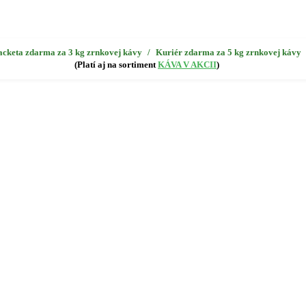
acketa zdarma za 3 kg zrnkovej kávy
/
Kuriér zdarma za 5 kg zrnkovej kávy
(Platí aj na sortiment
KÁVA V AKCII
)