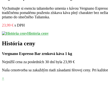
Vychutnajte si esenciu talianskeho umenia s kávou Vergnano Espres
tradičnému pomalému praženiu získava káva plný charakter bez nežiad
priamo do slnečného Talianska.
23,99 €
s DPH
História ceny
História ceny
Vergnano Espresso Bar zrnková káva 1 kg
Nejnižší cena za posledních 30 dní byla
23,99 €
Naša cenotvorba sa zakaždým riadi zásadami férovej ceny. Pri každom
×