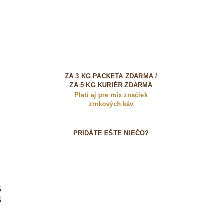
ZA 3 KG PACKETA ZDARMA /
ZA 5 KG KURIÉR ZDARMA
Platí aj pre mix značiek
zrnkových káv
PRIDÁTE EŠTE NIEČO?
6
6