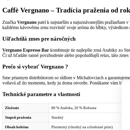
Caffè Vergnano – Tradícia praženia od ro
Značka
Vergnano
patrí k najstarším a najuznávanejším pražiarňam v
každému kávovému zrnu rozvinúť svoje aróma do hĺbky, výsledkom č
Ušľachtilá zmes pre náročných
Vergnano Espresso Bar
kombinuje tie najlepšie zrná Arabiky zo St
Či už hľadáte ranné povzbudenie alebo popoludňajší relax, táto zmes 
Prečo si vybrať Vergnano ?
Sme priamym distribútorom so sídlom v Michalovciach a garantujem
voňavá až do momentu, kedy ju doma otvoríte. Ponúkame vám bleskov
Technické parametre a vlastnosti
Zloženie
80 % Arabika, 20 % Robusta
Stupeň praženia
Stredný
Obsah kofeínu
Priemerný (vhodný na celodenné pitie)