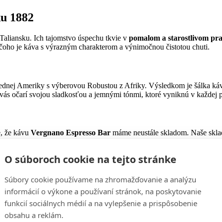
ku 1882
 Taliansku. Ich tajomstvo úspechu tkvie v
pomalom a starostlivom pra
oho je káva s výrazným charakterom a výnimočnou čistotou chuti.
rednej Ameriky s výberovou Robustou z Afriky. Výsledkom je šálka káv
vás očarí svojou sladkosťou a jemnými tónmi, ktoré vyniknú v každej p
e, že kávu
Vergnano Espresso Bar
máme neustále skladom. Naše sklado
ú expedíciu a férovú cenu za svetovú kvalitu.
O súboroch cookie na tejto stránke
Súbory cookie používame na zhromažďovanie a analýzu
informácií o výkone a používaní stránok, na poskytovanie
funkcií sociálnych médií a na vylepšenie a prispôsobenie
obsahu a reklám.