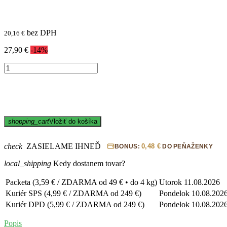
bez DPH
20,16 €
27,90 €
-14%
shopping_cart
Vložiť do košíka
check
ZASIELAME IHNEĎ
0,48 €
BONUS:
DO PEŇAŽENKY
local_shipping
Kedy dostanem tovar?
Packeta (3,59 € / ZDARMA od 49 € • do 4 kg)
Utorok
11.08.2026
Kuriér SPS (4,99 € / ZDARMA od 249 €)
Pondelok
10.08.202
Kuriér DPD (5,99 € / ZDARMA od 249 €)
Pondelok
10.08.202
Popis