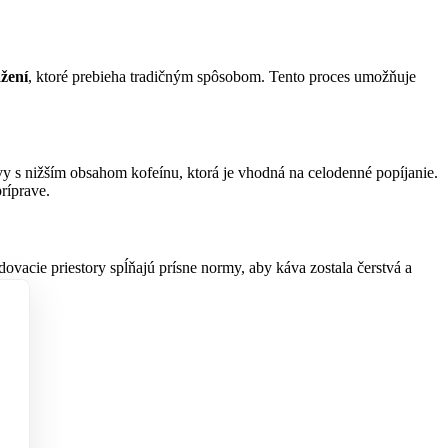
žení
, ktoré prebieha tradičným spôsobom. Tento proces umožňuje
y s nižším obsahom kofeínu, ktorá je vhodná na celodenné popíjanie.
ríprave.
vacie priestory spĺňajú prísne normy, aby káva zostala čerstvá a