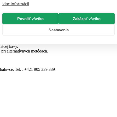
Viac informácií
Povoliť všetko
Zakázať všetko
erzálna:
Nastavenia
stou cremou.
um arómy.
mácej kávy.
pri alternatívnych metódach.
halovce, Tel. : +421 905 339 339