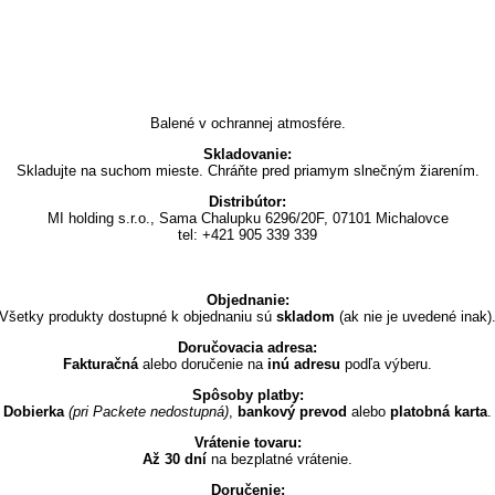
Balené v ochrannej atmosfére.
Skladovanie:
Skladujte na suchom mieste. Chráňte pred priamym slnečným žiarením.
Distribútor:
MI holding s.r.o., Sama Chalupku 6296/20F, 07101 Michalovce
tel: +421 905 339 339
Objednanie:
Všetky produkty dostupné k objednaniu sú
skladom
(ak nie je uvedené inak)
Doručovacia adresa:
Fakturačná
alebo doručenie na
inú adresu
podľa výberu.
Spôsoby platby:
Dobierka
(pri Packete nedostupná)
,
bankový prevod
alebo
platobná karta
.
Vrátenie tovaru:
Až 30 dní
na bezplatné vrátenie.
Doručenie: