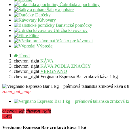
Čokoláda a pochutiny
Šálky a poháre
Darčeky
Kávovary
Baristické pomôcky
Údržba kávovarov
Filtre
Všetko pre kávomat
Výpredaj
Úvod
chevron_right
KÁVA
chevron_right
KÁVA PODĽA ZNAČKY
chevron_right
VERGNANO
chevron_right
Vergnano Espresso Bar zrnková káva 1 kg
zoom_out_map
chevron_left
chevron_right
-14%
Vergnano Espresso Bar zrnková káva 1 kg