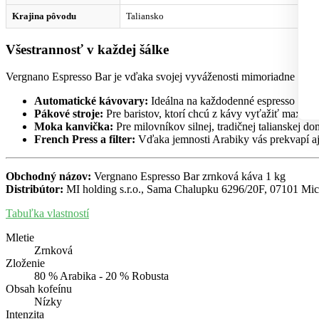
Krajina pôvodu
Taliansko
Všestrannosť v každej šálke
Vergnano Espresso Bar je vďaka svojej vyváženosti mimoriadne univ
Automatické kávovary:
Ideálna na každodenné espresso s hu
Pákové stroje:
Pre baristov, ktorí chcú z kávy vyťažiť maxim
Moka kanvička:
Pre milovníkov silnej, tradičnej talianskej do
French Press a filter:
Vďaka jemnosti Arabiky vás prekvapí aj 
Obchodný názov:
Vergnano Espresso Bar zrnková káva 1 kg
Distribútor:
MI holding s.r.o., Sama Chalupku 6296/20F, 07101 Mic
Tabuľka vlastností
Mletie
Zrnková
Zloženie
80 % Arabika - 20 % Robusta
Obsah kofeínu
Nízky
Intenzita