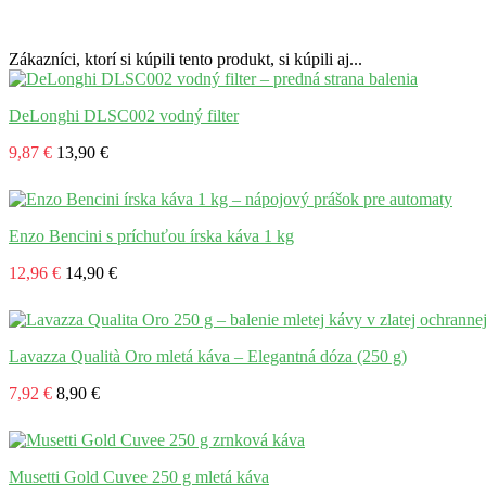
Zákazníci, ktorí si kúpili tento produkt, si kúpili aj...
DeLonghi DLSC002 vodný filter
9,87 €
13,90 €
Enzo Bencini s príchuťou írska káva 1 kg
12,96 €
14,90 €
Lavazza Qualità Oro mletá káva – Elegantná dóza (250 g)
7,92 €
8,90 €
Musetti Gold Cuvee 250 g mletá káva