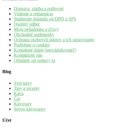
Doprava, platba a poštovné
Vrátenie a reklamácia
Stiahnutie dokladu od DPD a SPS
Osobný odber
Moja peňaženka a zľavy
Obchodné podmienky
Ochrana osobných údajov a ich spracovanie
Podrobne o cookies
Kontaktné údaje (prevádzkovateľ)
Kontaktujte nás
Odstúpiť od zmluvy tu
Blog
Svet kávy
Tipy a recepty
Káva
Čaj
Kávovary
Servis kávovarov
Účet