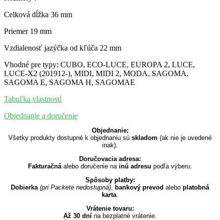
Celková dĺžka 36 mm
Priemer 19 mm
Vzdialenosť jazýčka od kľúča 22 mm
Vhodné pre typy: CUBO, ECO-LUCE, EUROPA 2, LUCE,
LUCE-X2 (201912-), MIDI, MIDI 2, MODA, SAGOMA,
SAGOMA E, SAGOMA H, SAGOMAE
Tabuľka vlastností
Objednanie a doručenie
Objednanie:
Všetky produkty dostupné k objednaniu sú
skladom
(ak nie je uvedené
inak).
Doručovacia adresa:
Fakturačná
alebo doručenie na
inú adresu
podľa výberu.
Spôsoby platby:
Dobierka
(pri Packete nedostupná)
,
bankový prevod
alebo
platobná
karta
.
Vrátenie tovaru:
Až 30 dní
na bezplatné vrátenie.