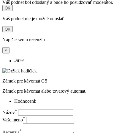
Váš podnet bol odoslaný a bude ho posudzovať moderátor.
OK
Váš podnet nie je možné odoslať
OK
Napíšte svoju recenziu
×
-50%
Zámok pre kávomat G5
Zámok pre kávomat alebo tovarový automat.
Hodnocení:
*
Názov
*
Vaše meno
*
Recenzia