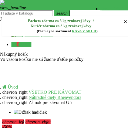
view_headline
person
Prihlást
Prihlásiť sa cez Facebook
search
Jazyk:
Slovenčina
create
Zaregistr
×
Packeta zdarma za 3 kg zrnkovej kávy
/
Kuriér zdarma za 5 kg zrnkovej kávy
Čeština
cs
(Platí aj na sortiment
KÁVA V AKCII
)
Magyar
hu
close
Menu
0
0,00 €
Nákupný košík
Vo vašom košíku nie sú žiadne ďalšie položky
Úvod
chevron_right
VŠETKO PRE KÁVOMAT
chevron_right
Náhradné diely Rheavendors
chevron_right
Zámok pre kávomat G5
chevron_left
chevron_right
-50%