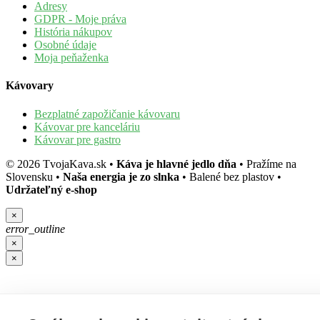
Adresy
GDPR - Moje práva
História nákupov
Osobné údaje
Moja peňaženka
Kávovary
Bezplatné zapožičanie kávovaru
Kávovar pre kanceláriu
Kávovar pre gastro
©
2026
TvojaKava.sk
•
Káva je hlavné jedlo dňa
•
Pražíme na
Slovensku
•
Naša energia je zo slnka
•
Balené bez plastov
•
Udržateľný e-shop
×
error_outline
×
×