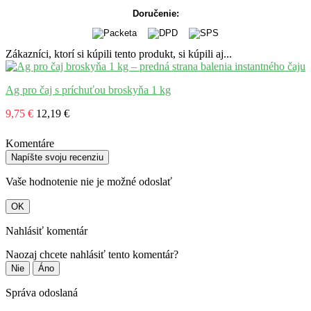
Doručenie:
Zákazníci, ktorí si kúpili tento produkt, si kúpili aj...
Ag pro čaj s príchuťou broskyňa 1 kg
9,75 €
12,19 €
Komentáre
Napíšte svoju recenziu
Vaše hodnotenie nie je možné odoslať
OK
Nahlásiť komentár
Naozaj chcete nahlásiť tento komentár?
Nie
Áno
Správa odoslaná