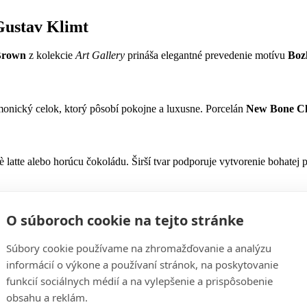
Gustav Klimt
Brown
z kolekcie
Art Gallery
prináša elegantné prevedenie motívu
Boz
armonický celok, ktorý pôsobí pokojne a luxusne. Porcelán
New Bone C
è latte alebo horúcu čokoládu. Širší tvar podporuje vytvorenie bohatej
na pre milovníkov umenia, štýlu a kvalitnej kávy. Motív Bozk Brown 
O súboroch cookie na tejto stránke
Súbory cookie používame na zhromažďovanie a analýzu
informácií o výkone a používaní stránok, na poskytovanie
funkcií sociálnych médií a na vylepšenie a prispôsobenie
halovce, Slovenská republika
obsahu a reklám.