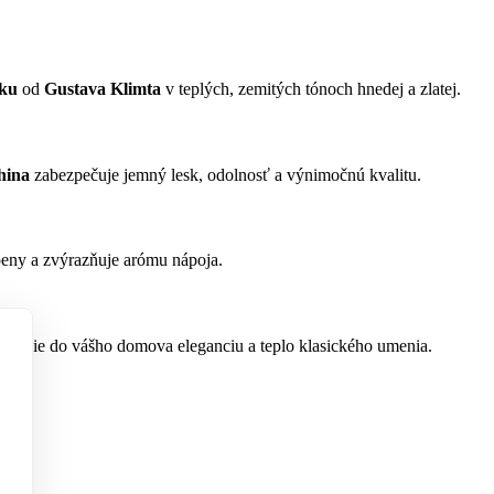
ku
od
Gustava Klimta
v teplých, zemitých tónoch hnedej a zlatej.
hina
zabezpečuje jemný lesk, odolnosť a výnimočnú kvalitu.
 peny a zvýrazňuje arómu nápoja.
vnesie do vášho domova eleganciu a teplo klasického umenia.