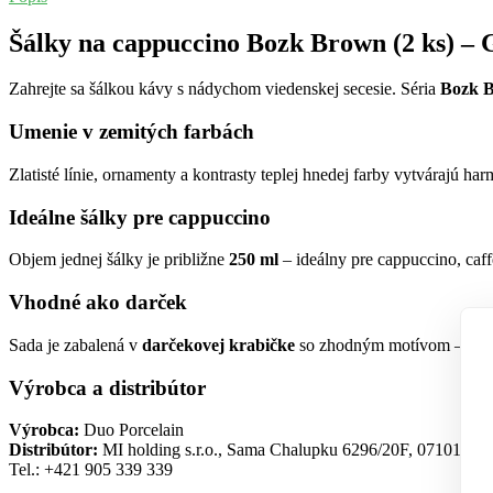
Šálky na cappuccino Bozk Brown (2 ks) – 
Zahrejte sa šálkou kávy s nádychom viedenskej secesie. Séria
Bozk 
Umenie v zemitých farbách
Zlatisté línie, ornamenty a kontrasty teplej hnedej farby vytvárajú h
Ideálne šálky pre cappuccino
Objem jednej šálky je približne
250 ml
– ideálny pre cappuccino, caff
Vhodné ako darček
Sada je zabalená v
darčekovej krabičke
so zhodným motívom – ideál
Výrobca a distribútor
Výrobca:
Duo Porcelain
Distribútor:
MI holding s.r.o., Sama Chalupku 6296/20F, 07101 Mic
Tel.: +421 905 339 339