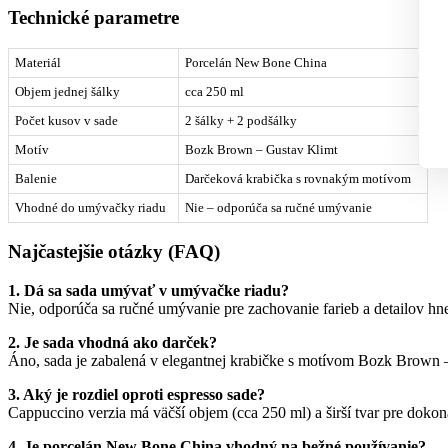
Technické parametre
Materiál
Porcelán New Bone China
Objem jednej šálky
cca 250 ml
Počet kusov v sade
2 šálky + 2 podšálky
Motív
Bozk Brown – Gustav Klimt
Balenie
Darčeková krabička s rovnakým motívom
Vhodné do umývačky riadu
Nie – odporúča sa ručné umývanie
Najčastejšie otázky (FAQ)
1. Dá sa sada umývať v umývačke riadu?
Nie, odporúča sa ručné umývanie pre zachovanie farieb a detailov hn
2. Je sada vhodná ako darček?
Áno, sada je zabalená v elegantnej krabičke s motívom Bozk Brown –
3. Aký je rozdiel oproti espresso sade?
Cappuccino verzia má väčší objem (cca 250 ml) a širší tvar pre dokon
4. Je porcelán New Bone China vhodný na bežné používanie?