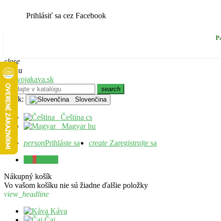
Prihlásiť sa cez Facebook
P
close
Menu
search
Jazyk:
Slovenčina
Čeština
cs
Magyar
hu
person
Prihláste sa
create
Zaregistrujte sa
0
0,00 €
Nákupný košík
Vo vašom košíku nie sú žiadne ďalšie položky
view_headline
Káva
Čaj