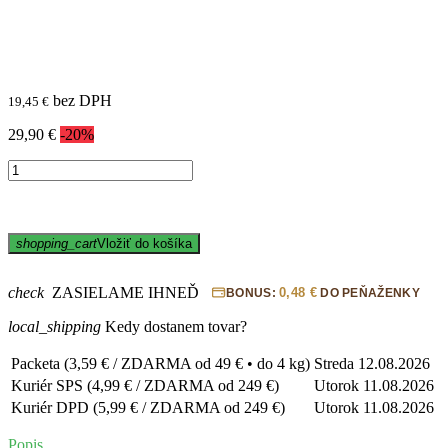
bez DPH
19,45 €
29,90 €
-20%
shopping_cart
Vložiť do košíka
check
ZASIELAME IHNEĎ
0,48 €
BONUS:
DO PEŇAŽENKY
local_shipping
Kedy dostanem tovar?
Packeta (3,59 € / ZDARMA od 49 € • do 4 kg)
Streda
12.08.2026
Kuriér SPS (4,99 € / ZDARMA od 249 €)
Utorok
11.08.2026
Kuriér DPD (5,99 € / ZDARMA od 249 €)
Utorok
11.08.2026
Popis