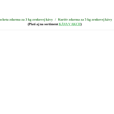
acketa zdarma za 3 kg zrnkovej kávy
/
Kuriér zdarma za 5 kg zrnkovej kávy
(Platí aj na sortiment
KÁVA V AKCII
)