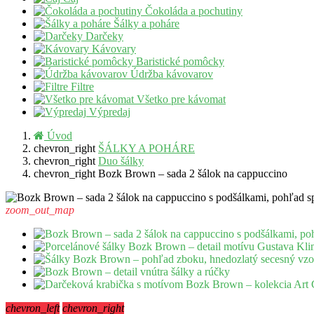
Čokoláda a pochutiny
Šálky a poháre
Darčeky
Kávovary
Baristické pomôcky
Údržba kávovarov
Filtre
Všetko pre kávomat
Výpredaj
Úvod
chevron_right
ŠÁLKY A POHÁRE
chevron_right
Duo šálky
chevron_right
Bozk Brown – sada 2 šálok na cappuccino
zoom_out_map
chevron_left
chevron_right